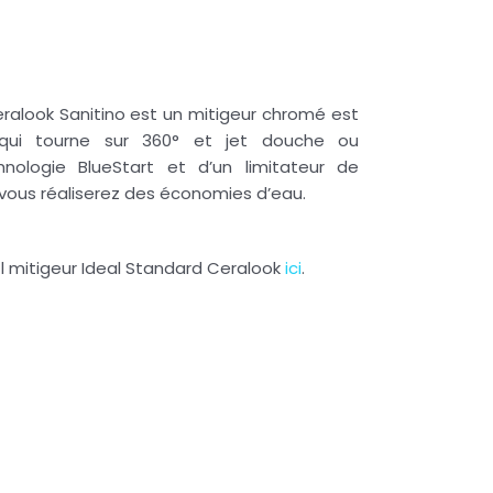
ralook
Sanitino
est un mitigeur chromé est
qui tourne sur 360° et jet douche ou
hnologie
BlueStart
et d’un limitateur de
vous réaliserez des économies d’eau.
 l mitigeur Ideal Standard Ceralook
ici
.