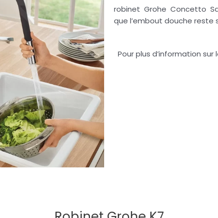
robinet
Grohe
Concetto
Sa
que l’embout douche
reste
s
Pour plus d’information sur
Robinet Grohe K7