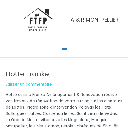
Aller
Menu
au
contenu
principal
A & R MONTPELLIER
Référence
Cuisine
Hotte Franke
Hotte
Franke
Laisser un commentaire
Hotte cuisine Franke Aménagement & Rénovation réalise
vos travaux de rénovation de votre cuisine sur les alentours
de Lattes. Notre zone d’intervention: Palavas les Flots,
Baillargues, Lattes, Castelnau le Lez, Saint Jean de Védas,
La Grande Motte, Villeneuve les Maguelone, Mauguio,
Montpellier, le Crès, Carnon, Pérols, Fabrègues de 8h à 18h