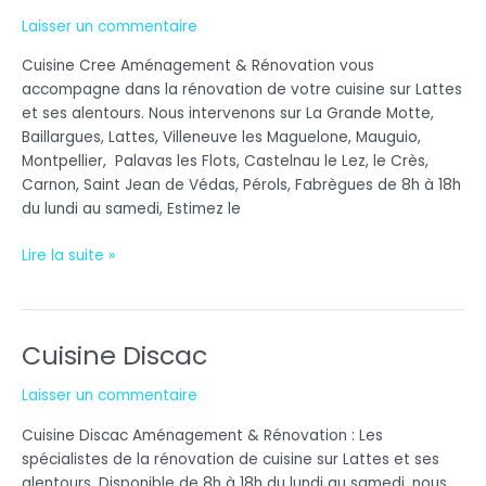
Cree
Laisser un commentaire
Cuisine Cree Aménagement & Rénovation vous
accompagne dans la rénovation de votre cuisine sur Lattes
et ses alentours. Nous intervenons sur La Grande Motte,
Baillargues, Lattes, Villeneuve les Maguelone, Mauguio,
Montpellier, Palavas les Flots, Castelnau le Lez, le Crès,
Carnon, Saint Jean de Védas, Pérols, Fabrègues de 8h à 18h
du lundi au samedi, Estimez le
Lire la suite »
Cuisine Discac
Cuisine
Discac
Laisser un commentaire
Cuisine Discac Aménagement & Rénovation : Les
spécialistes de la rénovation de cuisine sur Lattes et ses
alentours. Disponible de 8h à 18h du lundi au samedi, nous